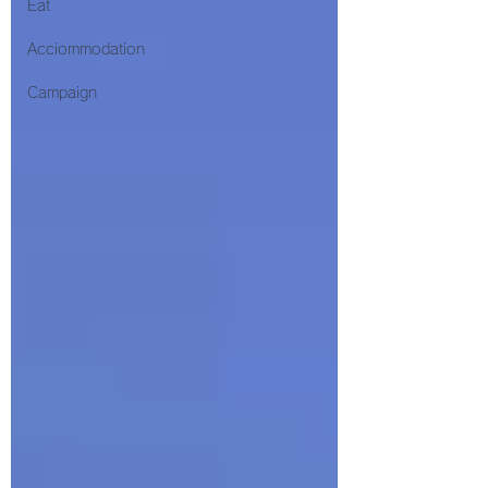
Eat
Acciommodation
Campaign