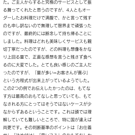
た。ご主人からすると究極のサービスとして振
る舞ってくれたと思うのですが、4人ともオー
ダーしたお料理だけで満腹で、かと言って残す
のも申し訳ないので無理して限界まで頑張った
のですが、最終的には断念して持ち帰ることに
しました。料理はどれも美味しくサービスも親
切丁寧だったのですが、どの料理も想像をかな
り上回る量で、正直な感想を言うと残さず食べ
るのに大変でした。とても良い感じのご主人だ
ったのですが、「量が多い=お客さんが喜ぶ」
という方程式が出来上がっているようでした。
この2つの例でお伝えしたかったのは、もてな
す方は最高のおもてなしと思っていても、もて
なされる方にとってはそうではないケースが少
なからずあるということです。これは頭では理
解していても難しいところで、特に国が違えば
尚更です。その判断基準のポイントは「お仕着