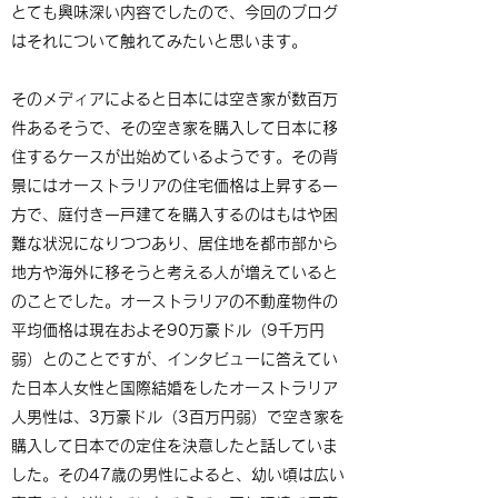
とても興味深い内容でしたので、今回のブログ
はそれについて触れてみたいと思います。
そのメディアによると日本には空き家が数百万
件あるそうで、その空き家を購入して日本に移
住するケースが出始めているようです。その背
景にはオーストラリアの住宅価格は上昇する一
方で、庭付き一戸建てを購入するのはもはや困
難な状況になりつつあり、居住地を都市部から
地方や海外に移そうと考える人が増えていると
のことでした。オーストラリアの不動産物件の
平均価格は現在およそ90万豪ドル（9千万円
弱）とのことですが、インタビューに答えてい
た日本人女性と国際結婚をしたオーストラリア
人男性は、3万豪ドル（3百万円弱）で空き家を
購入して日本での定住を決意したと話していま
した。その47歳の男性によると、幼い頃は広い