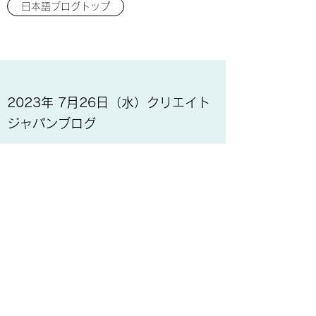
日本語ブログトップ
2023年 7月26日（水）クリエイト
ジャパンブログ
単価の高い旅行商品が大人気！
先日、あるスノーリゾートの依頼でスキー旅行
セミナーと商談会を、オーストラリアの旅行会
社及び旅行メディア向けに実施しました。今日
のブログはそこに参加されていた旅行会社との
ネットワーキングで得た情報をお届けしたいと
思います。イベント主催者側の立場でしたの
で、お話できた旅行会社は数社のみで、それほ