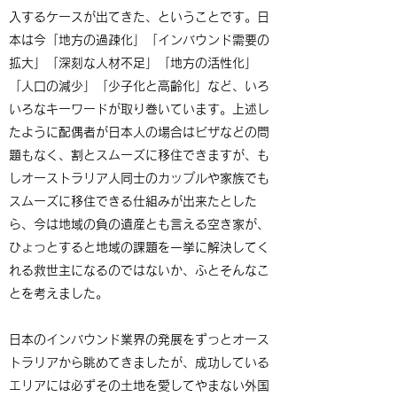
入するケースが出てきた、ということです。日
本は今「地方の過疎化」「インバウンド需要の
拡大」「深刻な人材不足」「地方の活性化」
「人口の減少」「少子化と高齢化」など、いろ
いろなキーワードが取り巻いています。上述し
たように配偶者が日本人の場合はビザなどの問
題もなく、割とスムーズに移住できますが、も
しオーストラリア人同士のカップルや家族でも
スムーズに移住できる仕組みが出来たとした
ら、今は地域の負の遺産とも言える空き家が、
ひょっとすると地域の課題を一挙に解決してく
れる救世主になるのではないか、ふとそんなこ
とを考えました。
日本のインバウンド業界の発展をずっとオース
トラリアから眺めてきましたが、成功している
エリアには必ずその土地を愛してやまない外国