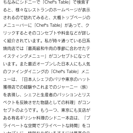
ちなみにシドニーで「Chef’s Table」で検索す
ると、様々なレストランのホームページが表示
されるので訪れてみると、大概トップページの
メニューバーに「Chef’s Table」があって、ク
リックするとそのコンセプトや料金などが詳し
く紹介されています。私が時々通っている日系
焼肉店では「最高級和牛肉の季節に合わせたテ
イスティングメニュー」がコンセプトになって
います。また最近オープンした日本人にも人気
のファインダイニングの「Chef’s Table」メニ
ューは、「日本人シェフのパリや東京のハット
獲得店での経験やこれまでのジャーニー（旅）
を表現し、シェフと生産者のパッションとリス
ペクトを反映させた物語としての料理」がコン
セプトのようです。もう一つ、東京にも支店が
ある有名ギリシャ料理のシドニー本店は、「プ
ライベートな空間でプライベートな時間」をコ