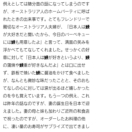
例えとしては随分昔の話になってしまうのです
が、オーストラリア人のホームパーティに呼ば
れたときの出来事です。とてもフレンドリーで
親切なオーストラリア人夫婦が、「日本人は鰻
が大好きだと聞いたから、今日のバーベキュー
には鰻も用意したよ」と言って、満面の笑みを
浮かべてもてなしてくれました。せっかくの好
意に対して「日本人は鰻が好きというより、鰻
の蒲焼や鰻重が好きなんだよ」とは口に出せ
ず、鉄板で焼いた鰻に醤油をかけて食べました
が、なんとも微妙な味だったことと、そのおも
てなしの心に対しては涙が出るほど嬉しかった
のを今も覚えています。もう一つの例え、これ
は昨年の話なのですが、妻の誕生日を日本で迎
えました。妻の母と妹も加わりご近所の和食店
で祝ったのですが、オーダーしたお料理の他
に、凄い量のお寿司がサプライズで出てきまし